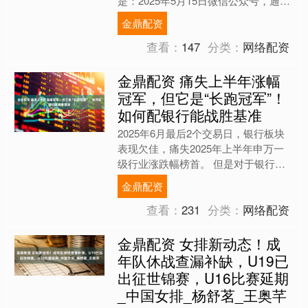
是：2025年5月15日微信公众号，通过
普元主数据管理平台MDM、数据资产
金鼎配资
管理平台DA....
查看：
147
分类：
网络配资
金鼎配资 痛失上半年涨幅
冠军，但它是“长跑冠军”！
如何配银行能战胜基准
2025年6月最后2个交易日，银行板块
表现欠佳，痛失2025年上半年申万一
级行业涨跌幅榜首。 但是对于银行板
块来说，短期收益并非其优势，长久期
金鼎配资
下银行股才更显示出....
查看：
231
分类：
网络配资
金鼎配资 女排新动态！成
年队休战查漏补缺，U19已
出征世锦赛，U16比赛延期
_中国女排_杨舒茗_王奥芊