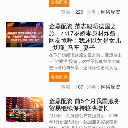
金鼎配资
文....
查看：
229
分类：
网络配资
金鼎配资 范志毅晒德国之
旅，小17岁娇妻身材炸裂，
网友惊呼：我还以为是女儿
_梦瑾_马车_妻子
在你开始阅读这篇文章之前，麻烦点击
一下“关注”按钮，这样不仅能方便大家
进行讨论与分享，还能让你更深入地参
与到内容创作中，毕竟创作并不容易，
金鼎配资
感谢大家的支持。 提到....
查看：
107
分类：
网络配资
金鼎配资 前5个月我国服务
贸易继续保持较快增长
7月3日，商务部公布数据显示，2025
年1月份至5月份，我国服务贸易稳步
增长，服务进出口总额32543.6亿元