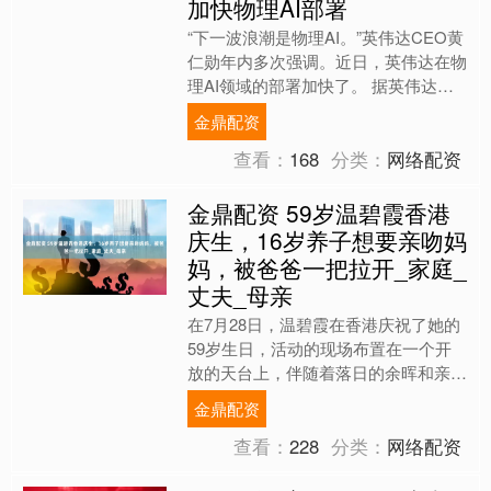
加快物理AI部署
“下一波浪潮是物理AI。”英伟达CEO黄
仁勋年内多次强调。近日，英伟达在物
理AI领域的部署加快了。 据英伟达的
解释，物理AI依托于神经图形、合成数
金鼎配资
据生成、物理模....
查看：
168
分类：
网络配资
金鼎配资 59岁温碧霞香港
庆生，16岁养子想要亲吻妈
妈，被爸爸一把拉开_家庭_
丈夫_母亲
在7月28日，温碧霞在香港庆祝了她的
59岁生日，活动的现场布置在一个开
放的天台上，伴随着落日的余晖和亲友
的欢聚，仿佛她人生的每一个瞬间都如
金鼎配资
同她在电影里演绎的那样....
查看：
228
分类：
网络配资