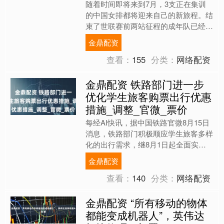
随着时间即将来到7月，3支正在集训
的中国女排都将迎来自己的新旅程。结
束了世联赛前两站征程的成年队已经返
回北京稍作休整并查漏补缺，为第三站
金鼎配资
美国阿灵顿站蓄力；U19....
查看：
155
分类：
网络配资
金鼎配资 铁路部门进一步
优化学生旅客购票出行优惠
措施_调整_官微_票价
每经AI快讯，据中国铁路官微8月15日
消息，铁路部门积极顺应学生旅客多样
化的出行需求，继8月1日起全面实行
学生旅客预约购票服务之后，进一步优
金鼎配资
化学生旅客购票出行优....
查看：
140
分类：
网络配资
金鼎配资 “所有移动的物体
都能变成机器人”，英伟达