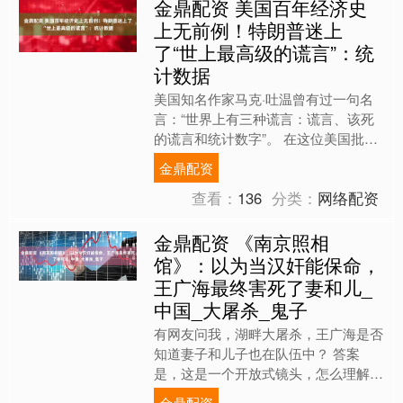
金鼎配资 美国百年经济史
上无前例！特朗普迷上
了“世上最高级的谎言”：统
计数据
美国知名作家马克·吐温曾有过一句名
言：“世界上有三种谎言：谎言、该死
的谎言和统计数字”。 在这位美国批判
现实主义文学的奠基人眼中，世界上最
金鼎配资
危险、最高级的谎言，不....
查看：
136
分类：
网络配资
金鼎配资 《南京照相
馆》：以为当汉奸能保命，
王广海最终害死了妻和儿_
中国_大屠杀_鬼子
有网友问我，湖畔大屠杀，王广海是否
知道妻子和儿子也在队伍中？ 答案
是，这是一个开放式镜头，怎么理解都
行。 多义性是影视作品常见的特征之
金鼎配资