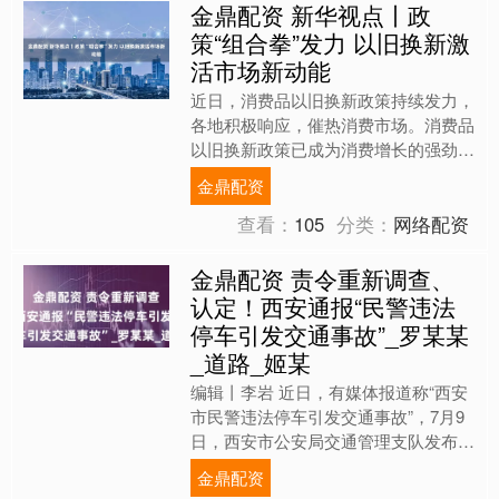
金鼎配资 新华视点丨政
策“组合拳”发力 以旧换新激
活市场新动能
近日，消费品以旧换新政策持续发力，
各地积极响应，催热消费市场。消费品
以旧换新政策已成为消费增长的强劲动
力。 ■浙江湖州：家电汽车换新忙补贴
金鼎配资
红利暖民心 位于浙江湖....
查看：
105
分类：
网络配资
金鼎配资 责令重新调查、
认定！西安通报“民警违法
停车引发交通事故”_罗某某
_道路_姬某
编辑丨李岩 近日，有媒体报道称“西安
市民警违法停车引发交通事故”，7月9
日，西安市公安局交通管理支队发布情
况通报： 2025年3月31日4时49分，在
金鼎配资
西安市雁塔....