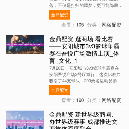
落，不仅是打扫的噩梦，更可能隐藏着
健康隐患。传统美毛方式往往治标不治
金鼎配资
本——频繁洗澡可能破坏皮肤....
查看：
105
分类：
网络配资
金鼎配资 逛商场 看比赛
——安阳城市3v3篮球争霸
赛在吾悦广场激情上演_体
育_文化_1
7月20日，安阳城市3v3篮球争霸赛在
安阳吾悦广场2号厅举行，这次比赛共
吸引了44支球队，200余名运动员参
与，该比赛依据年龄分为少年组、青年
金鼎配资
组和成年组。 这次....
查看：
190
分类：
网络配资
金鼎配资 建世界级商圈、
办世界级赛事 成都推进文
商旅体深度融合