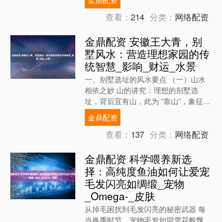
一，每个人都可以见仁见智。....
查看：
214
分类：
网络配资
金鼎配资 安徽王大青，别
墅风水：营造理想家园的传
统智慧_影响_财运_水景
一、别墅选址的风水要点 （一）山水
相依之妙 山的讲究：理想的别墅选
址，背后宜有山，此为 “靠山”，象征着
居住者在事业和生活中能获得支持与依
金鼎配资
靠。山形应圆润、厚实，....
查看：
137
分类：
网络配资
金鼎配资 科学喂养新选
择：高纯度鱼油如何让爱宠
毛发闪亮如绸缎_宠物
_Omega-_皮肤
从掉毛困扰到毛发闪亮的秘密武器 每
当换季时节，宠物毛发如同雪花般飘