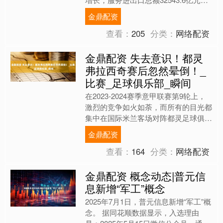
（人民币，下同），同比增长7.7%，
金鼎配资
其中，出口14....
查看：
205
分类：
网络配资
金鼎配资 失去意识！都灵
弗拉西奇赛后忽然晕倒！_
比赛_足球俱乐部_瞬间
在2023-2024赛季意甲联赛第9轮上，
激烈的竞争如火如荼，而所有的目光都
集中在国际米兰客场对阵都灵足球俱乐
部的较量之上。然而，比赛的末尾却发
金鼎配资
生了一场不幸，让....
查看：
164
分类：
网络配资
金鼎配资 概念动态|普元信
息新增“军工”概念
2025年7月1日，普元信息新增“军工”概
念。 据同花顺数据显示，入选理由