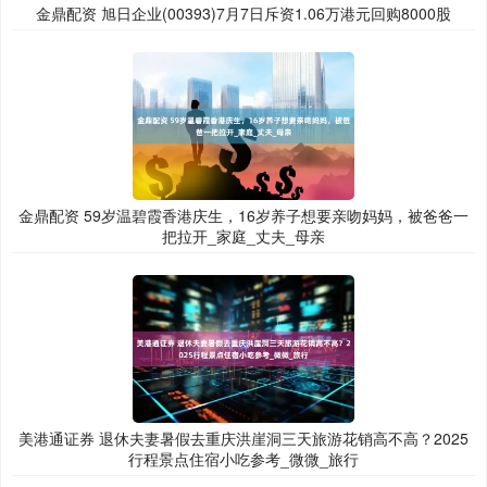
金鼎配资 旭日企业(00393)7月7日斥资1.06万港元回购8000股
金鼎配资 59岁温碧霞香港庆生，16岁养子想要亲吻妈妈，被爸爸一
把拉开_家庭_丈夫_母亲
美港通证券 退休夫妻暑假去重庆洪崖洞三天旅游花销高不高？2025
行程景点住宿小吃参考_微微_旅行