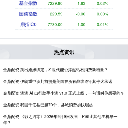
基金指数
7229.80
-1.63
-0.02%
国债指数
229.59
-0.00
0.00%
期指IC0
7730.00
-1.00
-0.01%
热点资讯
金鼎配资 跳出婚嫁绑定，Z 世代能否撑起钻石消费新增量？
金鼎配资 伊朗重申谈判前提是美国在所有战线遵守其停火承诺
金鼎配资 滴滴 AI 出行助手小滴 v1.0 正式上线，一句话叫你想要的车
金鼎配资 我国千亿县已超70个，县域消费加快崛起
金鼎配资 《影之刃零》2026年9月9日发售，PS5比其他主机早一
年？