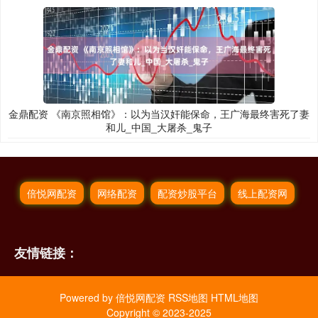
金鼎配资 《南京照相馆》：以为当汉奸能保命，王广海最终害死了妻
和儿_中国_大屠杀_鬼子
倍悦网配资
网络配资
配资炒股平台
线上配资网
友情链接：
Powered by
倍悦网配资
RSS地图
HTML地图
Copyright
© 2023-2025