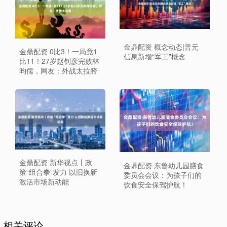
金鼎配资 概念动态|普元
金鼎配资 0比3！一局竟1
信息新增“军工”概念
比11！27岁赵钊彦完败林
昀儒，网友：外战太拉胯
金鼎配资 新华视点丨政
金鼎配资 东鲁幼儿园膳食
策“组合拳”发力 以旧换新
委员会会议：为孩子们的
激活市场新动能
饮食安全保驾护航！
相关评论