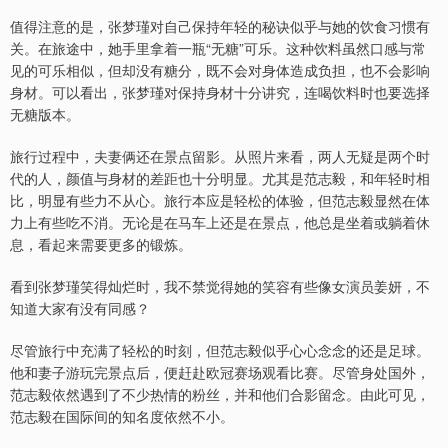
值得注意的是，张梦瑾对自己保持年轻的秘诀似乎与她的饮食习惯有
关。在旅途中，她手里拿着一瓶“无糖”可乐。这种饮料虽然口感与常
见的可乐相似，但却没有糖分，既不会对身体造成负担，也不会影响
身材。可以看出，张梦瑾对保持身材十分讲究，连喝饮料时也要选择
无糖版本。
旅行过程中，夫妻俩还在景点留影。从照片来看，两人无疑是两个时
代的人，颜值与身材的差距也十分明显。尤其是范志毅，和年轻时相
比，明显有些力不从心。旅行本应是轻松的体验，但范志毅显然在体
力上有些吃不消。无论是在马车上还是在景点，他总是坐着或躺着休
息，看起来需要更多的锻炼。
看到张梦瑾笑得灿烂时，我不禁觉得她的笑容有些像女演员姜妍，不
知道大家有没有同感？
尽管旅行中充满了轻松的时刻，但范志毅似乎心心念念的还是足球。
他和妻子游玩完景点后，便赶赴欧冠赛场观看比赛。尽管身处国外，
范志毅依然遇到了不少热情的粉丝，并和他们合影留念。由此可见，
范志毅在国际间的知名度依然不小。