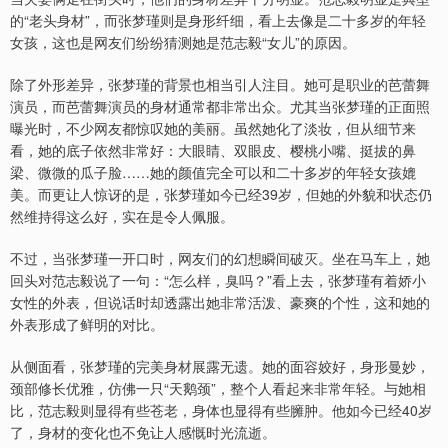
的“老头身材”，而张梦瑾则是身形纤细，看上去像是二十多岁的年轻
女孩，这也是网友们纷纷猜测她是范志毅“女儿”的原因。
除了外形差异，张梦瑾的背景也相当引人注目。她可是职业的芭蕾舞
演员，而芭蕾舞演员的身材通常都非常出众。尤其当张梦瑾的正面照
曝光时，不少网友都惊叹她的美丽。虽然她化了淡妆，但从细节来
看，她的底子依然非常好：大眼睛、双眼皮、樱桃小嘴、挺拔的鼻
梁、微微的瓜子脸……她的颜值完全可以和二十多岁的年轻女孩媲
美。而更让人惊讶的是，张梦瑾如今已经39岁，但她的外貌和状态仍
然维持得这么好，实在是令人佩服。
不过，当张梦瑾一开口时，网友们的幻想瞬间破灭。坐在马车上，她
回头对范志毅说了一句：“怎么样，臭吗？”看上去，张梦瑾有着娇小
女性的外表，但说话时却透露出她非常活泼、豪爽的个性，这和她的
外表形成了鲜明的对比。
从侧面看，张梦瑾的完美身材展露无遗。她的面容姣好，身形曼妙，
颈部修长优雅，仿佛一只“天鹅颈”，整个人看起来非常年轻。与她相
比，范志毅则显得有些苍老，身体也显得有些臃肿。他如今已经40岁
了，身材的变化也不免让人感慨时光流逝。