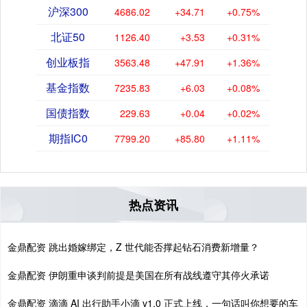
沪深300
4686.02
+34.71
+0.75%
北证50
1126.40
+3.53
+0.31%
创业板指
3563.48
+47.91
+1.36%
基金指数
7235.83
+6.03
+0.08%
国债指数
229.63
+0.04
+0.02%
期指IC0
7799.20
+85.80
+1.11%
热点资讯
金鼎配资 跳出婚嫁绑定，Z 世代能否撑起钻石消费新增量？
金鼎配资 伊朗重申谈判前提是美国在所有战线遵守其停火承诺
金鼎配资 滴滴 AI 出行助手小滴 v1.0 正式上线，一句话叫你想要的车