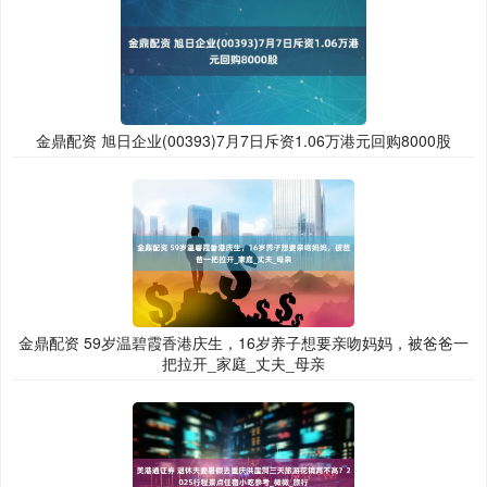
金鼎配资 旭日企业(00393)7月7日斥资1.06万港元回购8000股
金鼎配资 59岁温碧霞香港庆生，16岁养子想要亲吻妈妈，被爸爸一
把拉开_家庭_丈夫_母亲