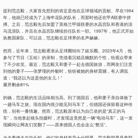
提到范志毅，大家首先想到的肯定是他在足球领域的贡献。早在1994
年，他就已经成为了上海申花队的队长，而那时他还在甲A联赛中拼
搏。之后，范志毅先后加盟了英格兰甲级联赛的水晶宫队和香港的澎
马流浪队，并且在水晶宫队继续担任队长一职。1997年，他正式开始
执教国家队，可以说，范志毅在足球界的名声赫赫。
然而，近年来，范志毅逐渐从足球圈转向了娱乐圈。2023年4月，他
参与了节目《五哈》的录制，凭借着沉稳且幽默的个性，给观众带来
了不少欢笑。最近，范志毅又和妻子一起去德国旅游，而网友们注意
到他的妻子——张梦瑾的外貌时，纷纷被她的身材震撼，有人调侃
道：“我还以为这是他的女儿！”
展开剩余81%
的确，范志毅的生活品味相当高。到了德国后，他和妻子亲自体验了
一趟马车之旅。现在国内很少能见到马车了，但德国还保留着这种传
统，别有一番情趣。然而，范志毅原本以为自己坐的是“真正的马
车”，当他拿起镜头拍摄时，才发现这竟然是一辆“电动马车”，这一发
现瞬间让网友们笑翻了——原来德国人也会这么“整活”。
当夫妻俩走在街头时，他们的身材差异十分明显。范志毅明显是典型