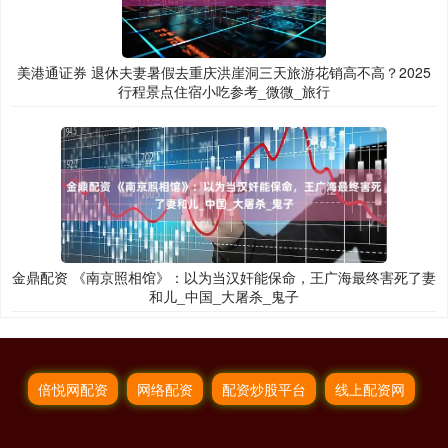
美港通证券 退休夫妻暑假去重庆洪崖洞三天旅游花销高不高？2025
行程景点住宿小吃参考_微微_旅行
金鼎配资 《南京照相馆》：以为当汉奸能保命，王广海最终害死了妻
和儿_中国_大屠杀_鬼子
倍悦网配资
网络配资
配资炒股平台
线上配资网