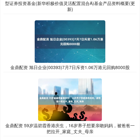
型证券投资基金(新华积极价值灵活配置混合A)基金产品资料概要(更
新)
金鼎配资 旭日企业(00393)7月7日斥资1.06万港元回购8000股
金鼎配资 59岁温碧霞香港庆生，16岁养子想要亲吻妈妈，被爸爸一
把拉开_家庭_丈夫_母亲