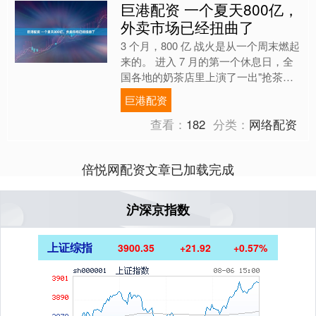
巨港配资 一个夏天800亿，
外卖市场已经扭曲了
3 个月，800 亿 战火是从一个周末燃起
来的。 进入 7 月的第一个休息日，全
国各地的奶茶店里上演了一出"抢茶大
战"——"抢到什么算什么""骑手自己上
巨港配资
阵打包奶....
查看：
182
分类：
网络配资
倍悦网配资文章已加载完成
沪深京指数
上证综指
3900.35
+21.92
+0.57%