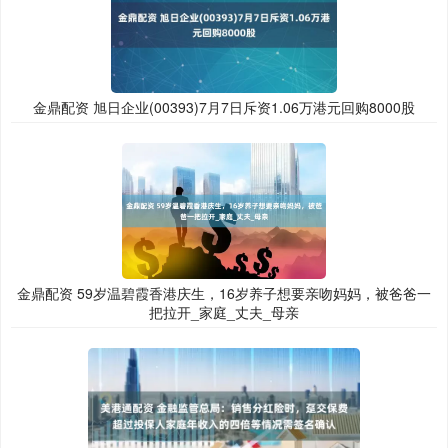
金鼎配资 旭日企业(00393)7月7日斥资1.06万港元回购8000股
金鼎配资 59岁温碧霞香港庆生，16岁养子想要亲吻妈妈，被爸爸一
把拉开_家庭_丈夫_母亲