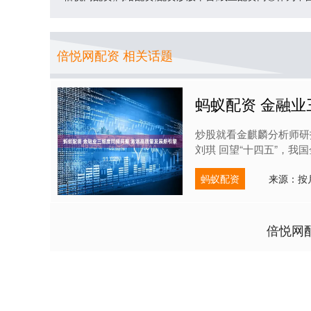
倍悦网配资 相关话题
蚂蚁配资 金融业
炒股就看金麒麟分析师研
刘琪 回望“十四五”，我
蚂蚁配资
来源：按
倍悦网