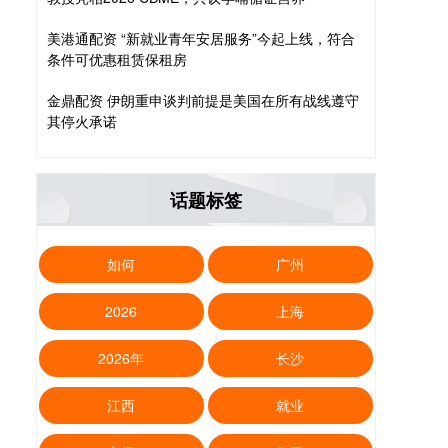
美港通配资 “新就业青年安居服务”今起上线，符合
条件可优惠租赁保租房
金鼎配资 伊朗重申谈判前提是美国在所有战线遵守
其停火承诺
话题标签
如何
广州
2026
上海
2026年
长沙
江西
就业