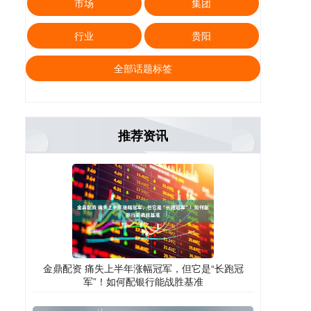
市场
集团
行业
贵阳
全部话题标签
推荐资讯
金鼎配资 痛失上半年涨幅冠军，但它是“长跑冠
军”！如何配银行能战胜基准