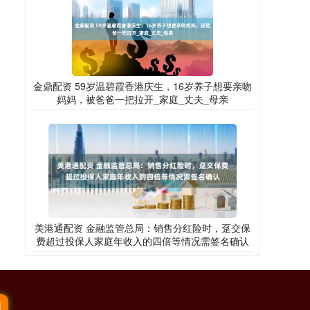
金鼎配资 59岁温碧霞香港庆生，16岁养子想要亲吻
妈妈，被爸爸一把拉开_家庭_丈夫_母亲
美港通配资 金融监管总局：销售分红险时，趸交保
费超过投保人家庭年收入的四倍等情况需签名确认
网