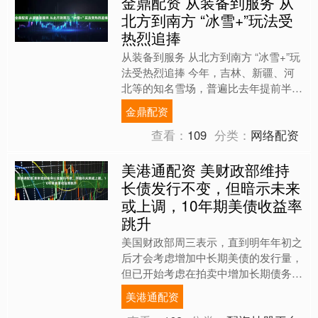
金鼎配资 从装备到服务 从
北方到南方 “冰雪+”玩法受
热烈追捧
从装备到服务 从北方到南方 “冰雪+”玩
法受热烈追捧 今年，吉林、新疆、河
北等的知名雪场，普遍比去年提前半个
月开放，而且雪道上的身影也从专业玩
金鼎配资
家逐渐延伸到亲子家....
查看：
109
分类：
网络配资
美港通配资 美财政部维持
长债发行不变，但暗示未来
或上调，10年期美债收益率
跳升
美国财政部周三表示，直到明年年初之
后才会考虑增加中长期美债的发行量，
但已开始考虑在拍卖中增加长期债务的
发行规模。分析认为，此举意味着美国
美港通配资
政府将更多依赖发行短期国....