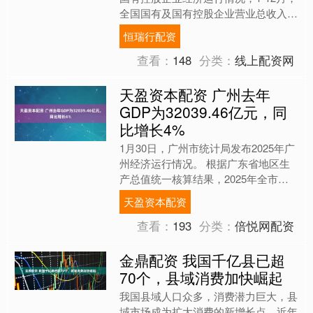
全国国有及国有控股企业营业总收入同
比增长0.5%，利润总额同比下降
恒瑞行配资
6.3%。....
查看：
148
分类：
线上配资网
天盈资本配资 广州去年
GDP为32039.46亿元，同
比增长4%
1月30日，广州市统计局发布2025年广
州经济运行情况。 根据广东省地区生
产总值统一核算结果，2025年全市地
区生产总值32039.46亿元，按不变价格
天盈资本配资
计算，同....
查看：
193
分类：
倍悦网配资
金鼎配资 我国千亿县已超
70个，县域消费加快崛起
我国县域人口众多，消费潜力巨大，县
域市场成为扩大消费的新增长点。近年