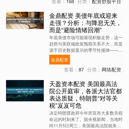
查看：
168
分类：
配资炒股平台
金鼎配资 美债年底或迎来
走强？分析：与降息无关，
而是“避险情绪回潮”
年底美债市场可能展现积极走势，这一
趋势与美联储政策预期关系不大，而是
源于历史数据显示的季节性规律——投
资者风险偏好在秋季下降推动避险资产
金鼎配资
需求上升。 美联储主席P....
查看：
87
分类：
网络配资
天盈资本配资 美国最高法
院公开庭审，各派大法官都
表达质疑，特朗普“对等关
税”岌岌可危
决定特朗普政府今年所宣布大多数关税
命运的时刻来了。据央视新闻，当地时
间11月5日周三，美国最高法院就美国