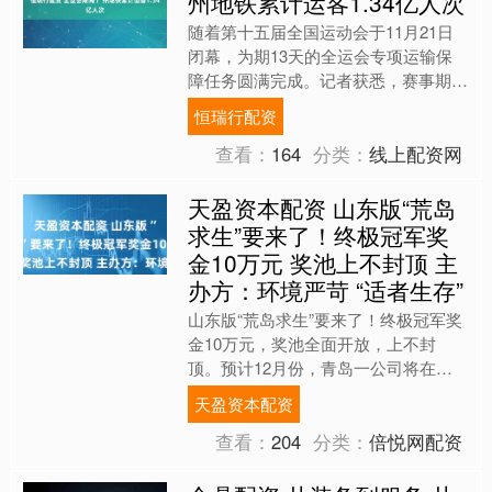
州地铁累计运客1.34亿人次
随着第十五届全国运动会于11月21日
闭幕，为期13天的全运会专项运输保
障任务圆满完成。记者获悉，赛事期
间，广州地铁安全运送乘客累计1.34亿
恒瑞行配资
人次，日均运客达10....
查看：
164
分类：
线上配资网
天盈资本配资 山东版“荒岛
求生”要来了！终极冠军奖
金10万元 奖池上不封顶 主
办方：环境严苛 “适者生存”
山东版“荒岛求生”要来了！终极冠军奖
金10万元，奖池全面开放，上不封
顶。预计12月份，青岛一公司将在兔
子岛举行“荒岛求生”比赛。主办方：这
天盈资本配资
不仅是对体能极限的挑战....
查看：
204
分类：
倍悦网配资