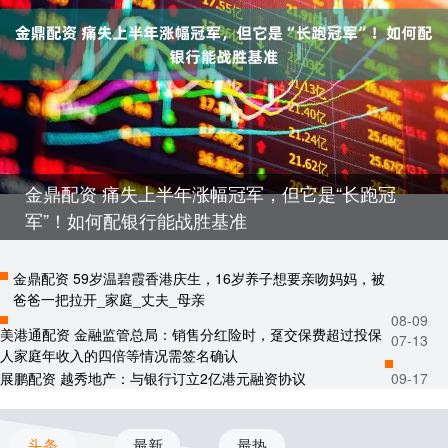
金鼎配资 痛失上半年涨幅冠军，但它是“长跑冠
军”！如何配银行能战胜基准
金鼎配资 59岁温碧霞香港庆生，16岁养子想要亲吻妈妈，被
爸爸一把拉开_家庭_丈夫_母亲
08-09
美港通配资 金融监管总局：销售分红险时，趸交保费超过投保
07-13
人家庭年收入的四倍等情况需签名确认
展鹏配资 越秀地产：与银行订立2亿港元融资协议
09-17
头条
最新
最热