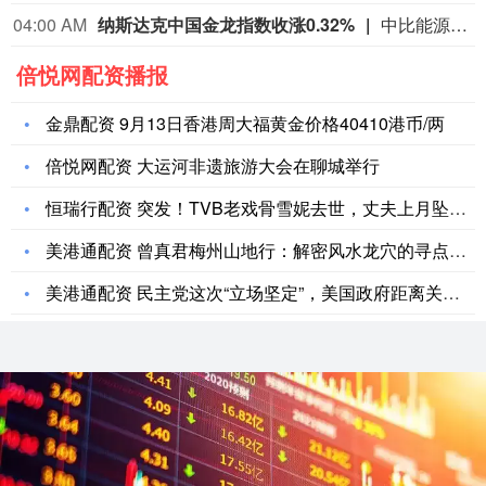
04:00 AM
纳斯达克中国金龙指数收涨0.32%
中比能源涨21.17%，海天网络涨16.90%，再鼎医药涨13.47%，诺亚财富涨4.84%，中汽系统涨4.37%。
倍悦网配资播报
金鼎配资 9月13日香港周大福黄金价格40410港币/两
倍悦网配资 大运河非遗旅游大会在聊城举行
恒瑞行配资 突发！TVB老戏骨雪妮去世，丈夫上月坠楼，悲剧夫
美港通配资 曾真君梅州山地行：解密风水龙穴的寻点之道_穴位_
美港通配资 民主党这次“立场坚定”，美国政府距离关门“越来越