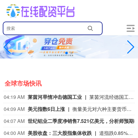
全球市场快讯
04:19 AM
莱茵河旱情冲击德国工业
莱茵河流经德国工业核心地带，承载着德国约80%的内河航运量。受高温干旱影响，近期莱茵河水位持续走低。德国联邦水路与航运管理局数据显示，6日，莱茵河咽喉要道——考布河段通航水深已打破2018年创下的历史最低纪录。同一天，德国交通部长斯特芬·比尔格召集企业高管、航运公司及港口负责人磋商对策。他表示，短期将研究保障运输的方案，长期则包括疏浚航道、改善航运条件等。德国商业银行等机构也警告，若水位继续下降，德国内河航运成本可能继续升高，供应链中断和工业减产风险将进一步上升。（央视新闻）
04:09 AM
美元指数6日上涨
衡量美元对六种主要货币的美元指数当天上涨0.25%，在汇市尾市收于99.930。截至纽约汇市尾市，1欧元兑换1.1524美元，低于前一交易日的1.1553美元；1英镑兑换1.3457美元，低于前一交易日的1.3469美元。1美元兑换158.33日元，高于前一交易日的157.67日元；1美元兑换0.8122瑞士法郎，高于前一交易日的0.8069瑞士法郎；1美元兑换1.4014加元，高于前一交易日的1.4008加元；1美元兑换9.5068瑞典克朗，高于前一交易日的9.4832瑞典克朗。
04:07 AM
世纪
04:00 AM
美股收盘：三大股指集体收跌
道指跌0.85%，标普500指数跌0.18%，纳指跌0.04%。APP AppLovin跌19.66%，Datadog跌19.03%，Epam Systems跌15.33%，Axon Enterprise跌14.28%。“七姐妹”方面：微软涨2.51%，苹果涨0.49%，Meta Platforms涨0.15%，亚马逊跌0.13%，英伟达跌0.23%，特斯拉跌0.63%，谷歌跌0.91%。