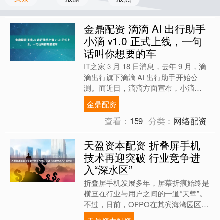
金鼎配资 滴滴 AI 出行助手
小滴 v1.0 正式上线，一句
话叫你想要的车
IT之家 3 月 18 日消息，去年 9 月，滴
滴出行旗下滴滴 AI 出行助手开始公
测。而近日，滴滴方面宣布，小滴
v1.0 版本正式上线。目前已经支持空
金鼎配资
气清新....
查看：
159
分类：
网络配资
天盈资本配资 折叠屏手机
技术再迎突破 行业竞争进
入“深水区”
折叠屏手机发展多年，屏幕折痕始终是
横亘在行业与用户之间的一道“天堑”。
不过，日前，OPPO在其滨海湾园区正
式发布全新折叠旗舰OPPOFindN6。