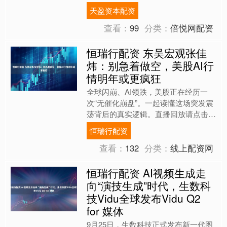
总统特朗普大规模征收关税的合法性展
天盈资本配资
开辩论。 在长达数小时....
查看：
99
分类：
倍悦网配资
恒瑞行配资 东吴宏观张佳
炜：别急着做空，美股AI行
情明年或更疯狂
全球闪崩、AI领跌，美股正在经历一
次“无催化崩盘”。一起读懂这场突发震
荡背后的真实逻辑。直播回放请点击→
海外市场“闪崩”，谁是元凶？ 核心观点
恒瑞行配资
速览 这场“闪崩”....
查看：
132
分类：
线上配资网
恒瑞行配资 AI视频生成走
向“演技生成”时代，生数科
技Vidu全球发布Vidu Q2
for 媒体
9月25日，生数科技正式发布新一代图