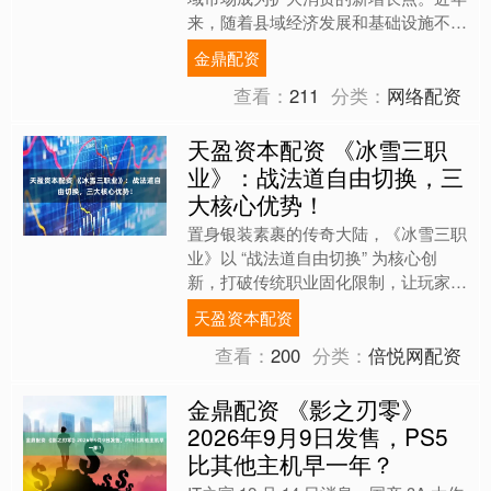
来，随着县域经济发展和基础设施不断
完善，县域消费加速崛起。 国家统计
金鼎配资
局的数据显示，2025年....
查看：
211
分类：
网络配资
天盈资本配资 《冰雪三职
业》：战法道自由切换，三
大核心优势！
置身银装素裹的传奇大陆，《冰雪三职
业》以 “战法道自由切换” 为核心创
新，打破传统职业固化限制，让玩家在
极寒战场中实现 “一人三职” 的灵活作
天盈资本配资
战，无论是高效刷怪....
查看：
200
分类：
倍悦网配资
金鼎配资 《影之刃零》
2026年9月9日发售，PS5
比其他主机早一年？