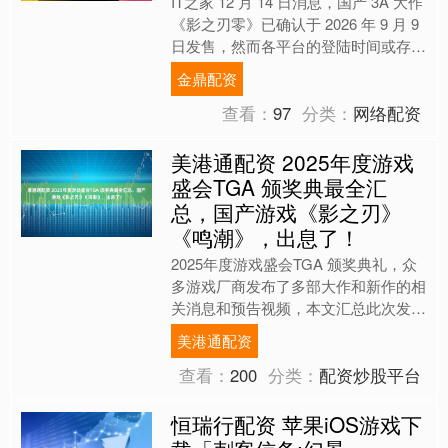
IT之家 12 月 14 日消息，国产 3A 大作
《影之刃零》已确认于 2026 年 9 月 9
日发售，然而各平台的登陆时间或存在
差异。在 PlayStati....
金鼎配资
查看：
97
分类：
网络配资
美港通配资 2025年度游戏
盛会TGA 颁奖典最全汇
总，国产游戏《影之刃》
《鸣潮》，出息了！
2025年度游戏盛会TGA 颁奖典礼，众
多游戏厂商发布了多部大作和新作的相
关消息和预告视频，本文汇总此次发布
会的各项最新游戏情报，一起来看看
美港通配资
吧！ 1、第一人称动....
查看：
200
分类：
配资炒股平台
恒瑞行配资 苹果iOS游戏下