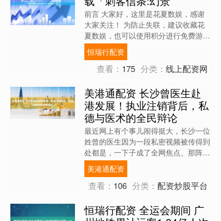
载「刺客信条:幻景
前言 大家好，这里是花夏数娱，感谢
大家关注！ 为防止失联，建议收藏花
夏数娱，也可以使用积分进行免费游戏
兑换。 游戏信息 iPhone/iPad | 中文 |
恒瑞行配资
2....
查看：
175
分类：
线上配资网
美港通配资 长沙曾医生赴
港发展！执业注销背后，私
德与医术的全民辩论
最近网上有个事儿闹得挺大，长沙一位
姓曾的医生因为一段私密视频被传得到
处都是，一下子成了全网焦点。那阵
子，朋友圈、微信群、微博热搜，几乎
美港通配资
哪儿都能看到讨论这事儿的人....
查看：
106
分类：
配资炒股平台
恒瑞行配资 全运会期间 广