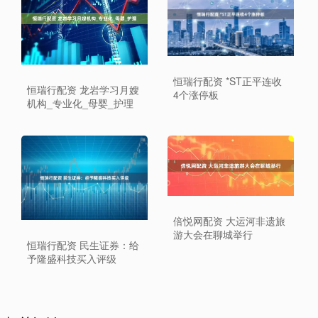
恒瑞行配资 *ST正平连收
恒瑞行配资 龙岩学习月嫂
4个涨停板
机构_专业化_母婴_护理
倍悦网配资 大运河非遗旅
游大会在聊城举行
恒瑞行配资 民生证券：给
予隆盛科技买入评级