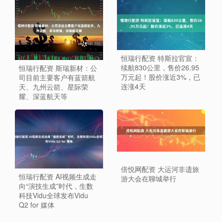
恒瑞行配资 特斯拉官宣：
续航830公里，售价26.95
恒瑞行配资 斯瑞新材：公
万元起！股价涨近3%，已
司目前主要客户有蓝箭航
连涨4天
天、九州云箭、星际荣
耀、深蓝航天等
倍悦网配资 大运河非遗旅
恒瑞行配资 AI视频生成走
游大会在聊城举行
向“演技生成”时代，生数
科技Vidu全球发布Vidu
Q2 for 媒体