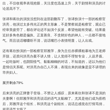
出，不仅收视率表现抢眼，关注度也迅速上升，关于剧情和演员的讨
论居高不下。
张译和蒋欣的演技没想到在这部剧翻车了，张译扮演十一部的检察官
洪亮，他演过太多伟光正的男主形象，不是警察就是检察官，观众已
经审美疲劳了，都在评论还不如演个反派，希望他能有突破。结果最
近好多角色都是偏执、正直善良、不贪财好色的神人，一点都不接地
气。而且说话嘟囔听不清，说话嘴巴小表情明显，让人出戏。
还有蒋欣扮演的一部检察官郑雅萍，身为主任赤裸裸粗暴地为王老师
开脱，还质问洪亮办案不讲人情，让人觉得不理智专业，人设矛盾。
一起吃饭时，也阴阳怪气、黏黏糊糊的对话，不知道的，还以为他们
是情侣关系呢。对洪亮办自己人不满，表现出来的就像是蛮不讲理的
市井妇人。
展开剩余79%
后来洪亮的正牌妻子登场，不禁让人感叹，原来蒋欣和张译不是演的
夫妻啊！但郑雅萍和洪亮说话的语气太黏糊了。尤其是他们成为搭档
后，郑雅萍这个组长，和洪亮这个副组长，说话总感觉在打情骂俏，
就是语气太怪了。