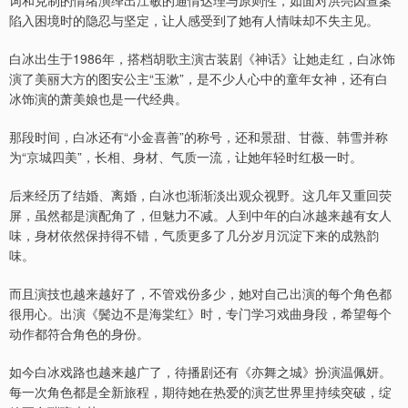
词和克制的情绪演绎出江敏的通情达理与原则性，如面对洪亮因查案
陷入困境时的隐忍与坚定，让人感受到了她有人情味却不失主见。
白冰出生于1986年，搭档胡歌主演古装剧《神话》让她走红，白冰饰
演了美丽大方的图安公主“玉漱”，是不少人心中的童年女神，还有白
冰饰演的萧美娘也是一代经典。
那段时间，白冰还有“小金喜善”的称号，还和景甜、甘薇、韩雪并称
为“京城四美”，长相、身材、气质一流，让她年轻时红极一时。
后来经历了结婚、离婚，白冰也渐渐淡出观众视野。这几年又重回荧
屏，虽然都是演配角了，但魅力不减。人到中年的白冰越来越有女人
味，身材依然保持得不错，气质更多了几分岁月沉淀下来的成熟韵
味。
而且演技也越来越好了，不管戏份多少，她对自己出演的每个角色都
很用心。出演《鬓边不是海棠红》时，专门学习戏曲身段，希望每个
动作都符合角色的身份。
如今白冰戏路也越来越广了，待播剧还有《亦舞之城》扮演温佩妍。
每一次角色都是全新旅程，期待她在热爱的演艺世界里持续突破，绽