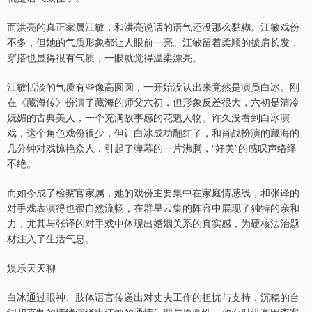
而洪亮的真正家属江敏，和洪亮说话的语气还没那么黏糊。江敏戏份
不多，但她的气质形象都让人眼前一亮。江敏留着柔顺的披肩长发，
穿搭也显得很有气质，一眼就觉得温柔漂亮。
江敏恬淡的气质有些像高圆圆，一开始没认出来竟然是演员白冰。刚
在《藏海传》扮演了藏海的师父六初，但形象反差很大，六初是清冷
妩媚的古典美人，一个充满故事感的花魁人物。许久没看到白冰演
戏，这个角色戏份很少，但让白冰成功翻红了，和肖战扮演的藏海的
几分钟对戏惊艳众人，引起了弹幕的一片沸腾，“好美”的感叹声络绎
不绝。
而如今成了检察官家属，她的戏份主要集中在家庭情感线，和张译的
对手戏表演得也很自然流畅，在群星云集的阵容中展现了独特的亲和
力，尤其与张译的对手戏中体现出婚姻关系的真实感，为硬核法治题
材注入了生活气息。
娱乐天天聊
白冰通过眼神、肢体语言传递出对丈夫工作的担忧与支持，沉稳的台