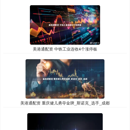
美港通配资 中铁工业连收4个涨停板
美港通配资 重庆健儿勇夺金牌_斯诺克_选手_成都